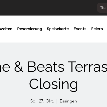
Tisc
szeiten
Reservierung
Speisekarte
Events
Feiern
e & Beats Terra
Closing
So., 27. Okt.
  |  
Essingen