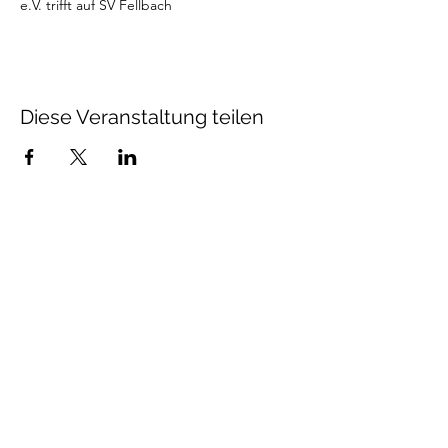
e.V. trifft auf SV Fellbach
Diese Veranstaltung teilen
Unsere Öffnungszeiten:
Mittwoch - Samstag
9:00 - 22:00 Uhr
Sonntags
09:00 - 13:00 Uhr