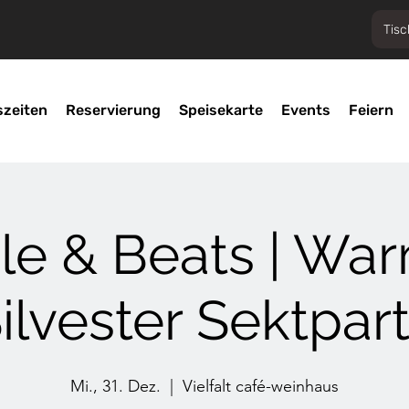
Tisc
szeiten
Reservierung
Speisekarte
Events
Feiern
le & Beats | Wa
ilvester Sektpar
Mi., 31. Dez.
  |  
Vielfalt café-weinhaus