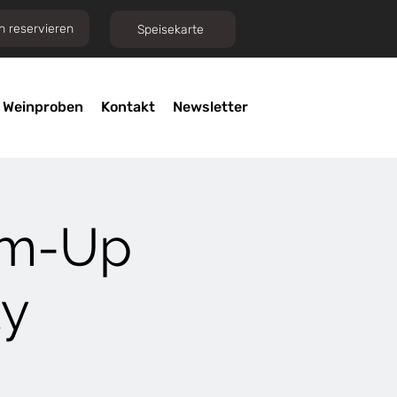
h reservieren
Speisekarte
Weinproben
Kontakt
Newsletter
rm-Up
ty