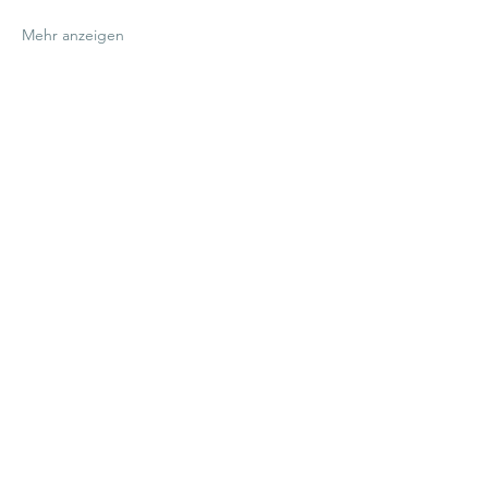
Mehr anzeigen
Diese Veranstaltung teilen
Unsere Öffnungszeiten:
Mittwoch - Samstag
9:00 - 22:00 Uhr
Sonntags